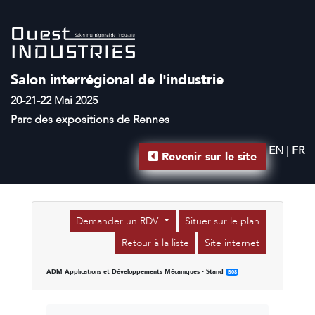
Salon interrégional de l'industrie
20-21-22 Mai 2025
Parc des expositions de Rennes
EN
|
FR
Revenir sur le site
Demander un RDV
Situer sur le plan
Retour à la liste
Site internet
ADM Applications et Développements Mécaniques - Stand
B08